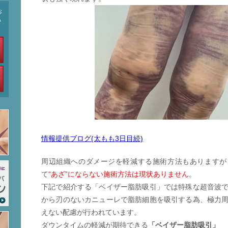
お
も
情報提供ブログ(太もも3日目続)
周辺組織へのダメージを軽減する施術方法もありますが
て
“あざ”にならない施術方法は現状ありません
。
下記で紹介する「ベイザー脂肪吸引」では特殊な超音波
から刃のないカニューレで脂肪細胞を吸引する為、極力
えない配慮が行われています。
ダウンタイムの軽減が期待できる
「ベイザー脂肪吸引」