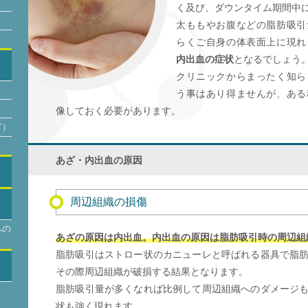
く及び、ダウンタイム期間中
太ももやお腹などの脂肪吸引
らくご自身の体表面上に現れ
内出血の症状
となるでしょう
クリニックからまったく知ら
う事はあり得ませんが、ある
像しておく必要があります。
ぎ）
あざ・内出血の原因
周辺組織の損傷
への
あざの原因は内出血。内出血の原因は脂肪吸引時の周辺組
脂肪吸引はストロー状のカニューレと呼ばれる器具で脂
その際周辺組織が破損する結果となります。
脂肪吸引量が多くなれば比例して周辺組織へのダメージ
状も強く現れます。