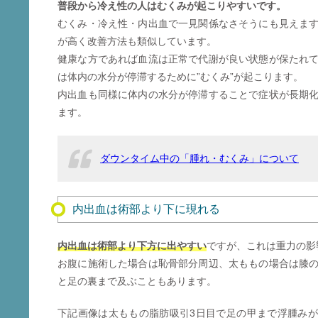
普段から冷え性の人はむくみが起こりやすいです。
むくみ・冷え性・内出血で一見関係なさそうにも見えま
が高く改善方法も類似しています。
健康な方であれば血流は正常で代謝が良い状態が保たれ
は体内の水分が停滞するために”むくみ”が起こります。
内出血も同様に体内の水分が停滞することで症状が長期
ます。
ダウンタイム中の「腫れ・むくみ」について
内出血は術部より下に現れる
内出血は術部より下方に出やすい
ですが、これは重力の影
お腹に施術した場合は恥骨部分周辺、太ももの場合は膝
と足の裏まで及ぶこともあります。
下記画像は太ももの脂肪吸引3日目で足の甲まで浮腫み