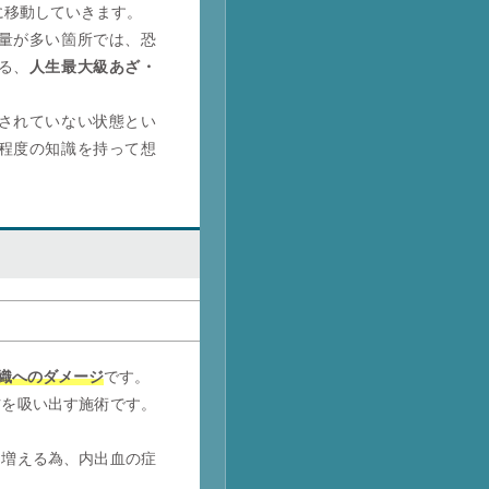
に移動していきます。
量が多い箇所では、恐
る、
人生最大級あざ・
。
されていない状態とい
程度の知識を持って想
織へのダメージ
です。
肪を吸い出す施術です。
も増える為、内出血の症