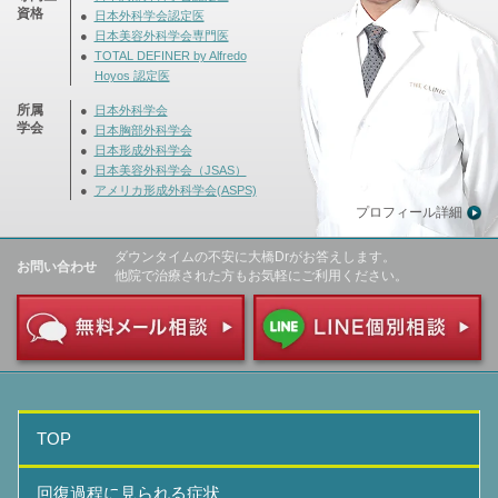
資格
日本外科学会認定医
日本美容外科学会専門医
TOTAL DEFINER by Alfredo
Hoyos 認定医
所属
日本外科学会
学会
日本胸部外科学会
日本形成外科学会
日本美容外科学会（JSAS）
アメリカ形成外科学会(ASPS)
プロフィール詳細
ダウンタイムの不安に大橋Drがお答えします。
お問い合わせ
他院で治療された方もお気軽にご利用ください。
TOP
回復過程に見られる症状