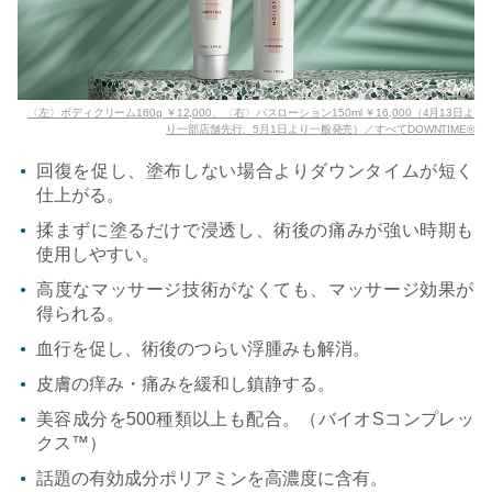
〈左〉ボディクリーム160g ￥12,000、〈右〉バスローション150ml ￥16,000（4月13日よ
り一部店舗先行、5月1日より一般発売）／すべてDOWNTIME®︎
回復を促し、塗布しない場合よりダウンタイムが短く
仕上がる。
揉まずに塗るだけで浸透し、術後の痛みが強い時期も
使用しやすい。
高度なマッサージ技術がなくても、マッサージ効果が
得られる。
血行を促し、術後のつらい浮腫みも解消。
皮膚の痒み・痛みを緩和し鎮静する。
美容成分を500種類以上も配合。（バイオSコンプレッ
クス™️）
話題の有効成分ポリアミンを高濃度に含有。