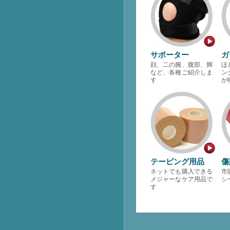
サポーター
ガ
顔、二の腕、腹部、脚
ほ
など、各種ご紹介しま
ン
す
が
テーピング用品
傷
ネットでも購入できる
市
メジャーなケア用品で
シ
す