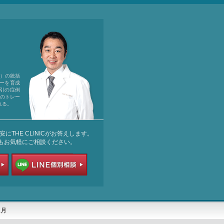
ック）の統括
ーを育成
引の症例
引のトレー
れる。
THE CLINICがお答えします。
もお気軽にご相談ください。
カ月