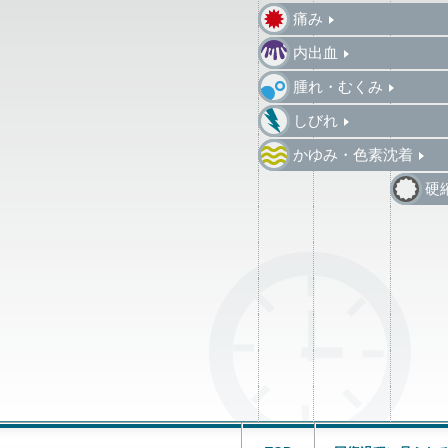
痛み
内出血
腫れ・むくみ
しびれ
かゆみ・色素沈着
硬