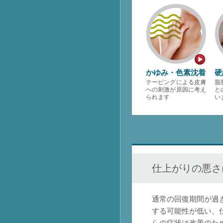
かゆみ・色素沈着
硬
テーピングによる皮膚
脂
への刺激が原因に考え
と
られます
い
仕上がりの悪さ
通常の回復期間が過
する可能性が低い、
らの症状は改善のた