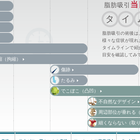
当
脂肪吸引
タ
イ
脂肪吸引の術後は
様々な症状が現れ
タイムラインで紹
目安を確認してみ
縮（拘縮）
傷跡
たるみ
でこぼこ（凸凹）
不自然なデザイン
周辺部位が垂れる
細くならない（取