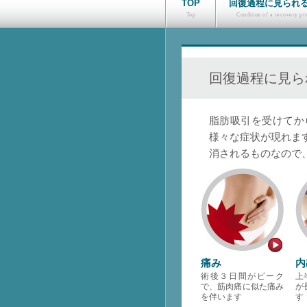
TOP
回復過程に見られ
回復過程に見ら
脂肪吸引を受けてか
様々な症状が現れま
消されるものなので
痛み
内
術後３日間がピーク
上
で、筋肉痛に似た痛み
が
を伴います
す