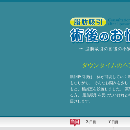
〜 脂肪吸引の術後の不
ダウンタイムの不
脂肪吸引後は、体が回復していく
もなりがち。
そんなお悩みを少し
もと、相談室を設置しました。
実
る方、
脂肪吸引を受けたいけれど
届けします。
当日
3
7
日目
日目