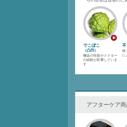
でこぼこ
不
（凸凹）
根
に
機器の性能やドクター
の経験が影響していま
す
アフターケア商