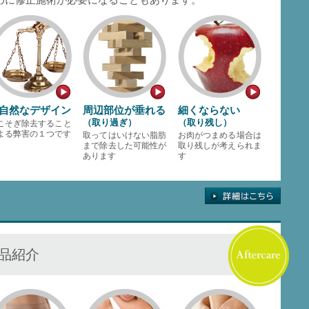
自然なデザイン
周辺部位が垂れる
細くならない
（取り過ぎ）
（取り残し）
こそぎ除去すること
よる弊害の１つです
取ってはいけない脂肪
お肉がつまめる場合は
まで除去した可能性が
取り残しが考えられま
あります
す
品紹介