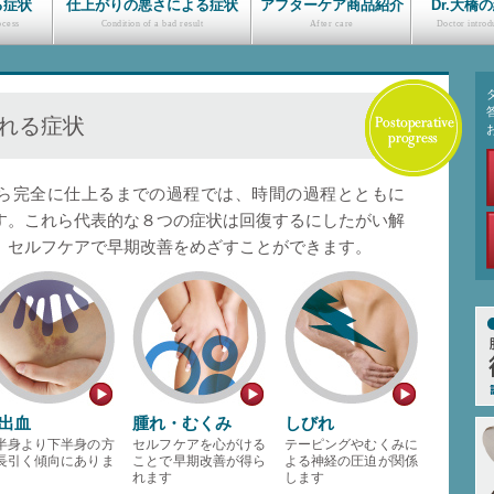
る症状
仕上がりの悪さによる症状
アフターケア商品紹介
Dr.大橋
れる症状
ら完全に仕上るまでの過程では、時間の過程とともに
す。これら代表的な８つの症状は回復するにしたがい解
、セルフケアで早期改善をめざすことができます。
出血
腫れ・むくみ
しびれ
半身より下半身の方
セルフケアを心がける
テーピングやむくみに
長引く傾向にありま
ことで早期改善が得ら
よる神経の圧迫が関係
れます
します