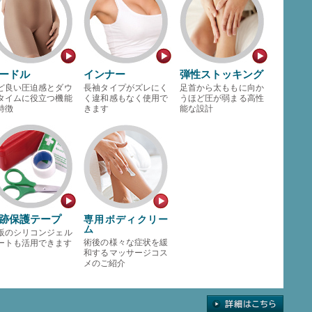
ードル
インナー
弾性ストッキング
ど良い圧迫感とダウ
長袖タイプがズレにく
足首から太ももに向か
タイムに役立つ機能
く違和感もなく使用で
うほど圧が弱まる高性
特徴
きます
能な設計
跡保護テープ
専用ボディクリー
ム
販のシリコンジェル
術後の様々な症状を緩
ートも活用できます
和するマッサージコス
メのご紹介