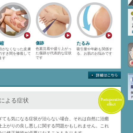
縮
傷跡
たるみ
色素沈着や盛り上がっ
肪がなくなった皮膚
吸引量や年齢も関係す
た傷跡が代表的な症状
のすき間を修復して
る、お肌のお悩みです
です
ます
による症状
ぎても気になる症状が治らない場合、それは自然に治癒
仕上がりの良し悪しに関する問題かもしれません。これ
めに修正施術が必要になることもあります。