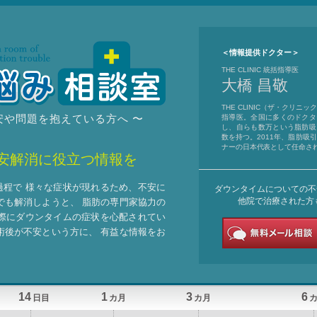
＜情報提供ドクター＞
THE CLINIC 統括指導医
大橋 昌敬
THE CLINIC（ザ・クリニ
安や問題を抱えている方へ 〜
指導医。全国に多くのドクタ
し、自らも数万という脂肪吸
数を持つ。2011年、脂肪吸
ナーの日本代表として任命さ
安解消に
役立つ情報を
過程で
様々な症状が現れるため、不安に
ダウンタイムについての不安に
他院で治療された方
でも解消しようと、
脂肪の専門家協力の
際にダウンタイムの症状を心配されてい
術後が不安という方に、
有益な情報をお
14
1
3
6
日目
カ月
カ月