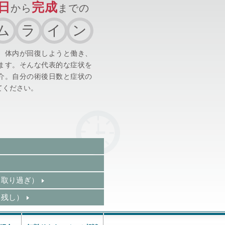
日
完成
から
までの
ム
ラ
イ
ン
、体内が回復しようと働き、
ます。そんな代表的な症状を
介。自分の術後日数と症状の
てください。
（取り過ぎ）
り残し）